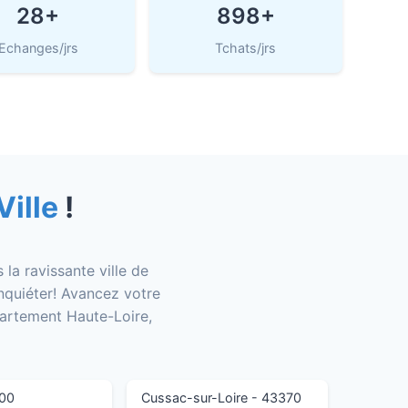
28+
898+
Echanges/jrs
Tchats/jrs
Ville
!
a ravissante ville de
inquiéter! Avancez votre
partement Haute-Loire,
200
Cussac-sur-Loire - 43370