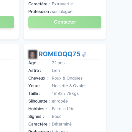
Caractère :
Extravertie
Profession :
sociologue
Contacter
ROMEOQQ75
Age :
72 ans
Astro :
Lion
Cheveux :
Roux & Ondules
Yeux :
Noisette & Ovales
Taille :
1m93 / 78kgs
Silhouette :
enrobée
Hobbies :
Faire la fête
Signes :
Bouc
Caractère :
Déterminé
Profession :
tatoueur