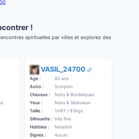
200
ncontrer !
contres spirituelles par villes et explorez des
VASIL_24700
Age :
80 ans
Astro :
Scorpion
Cheveux :
Noirs & Bordeliques
es
Yeux :
Noirs & Globuleux
Taille :
1m87 / 83kgs
Silhouette :
très fine
Hobbies :
Natation
Signes :
Aucun