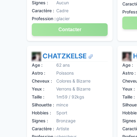
Signes :
Aucun
Caractè
Caractère :
Cadre
Profess
Profession :
glacier
Contacter
CHATZKELSE
Age :
62 ans
Age :
Astro :
Poissons
Astro :
Cheveux :
Colores & Bizarre
Cheveu
Yeux :
Verrons & Bizarre
Yeux :
Taille :
1m59 / 92kgs
Taille :
Silhouette :
mince
Silhoue
Hobbies :
Sport
Hobbie
Signes :
Bronzage
Signes 
Caractère :
Artiste
Caractè
Profession :
chercheur
Profess