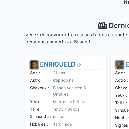
Na
Dernie
Venez découvrir notre réseau d'âmes en quête de
personnes ouvertes à Beaux !
ENRIQUELD
Age :
21 ans
Age :
Astro :
Capricorne
Astro :
Cheveux :
Blonds Venicien &
Cheveu
Ondules
Yeux :
Yeux :
Marrons & Petits
Taille :
Taille :
1m85 / 94kgs
Silhoue
Silhouette :
mince
Hobbie
Hobbies :
Jardinage
Signes 