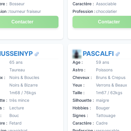
re :
Bosseur
Caractère :
Associable
ion :
tourneur fraiseur
Profession :
chocolatier
Contacter
Contacter
HUSSEINYP
PASCALFI
65 ans
Age :
59 ans
Taureau
Astro :
Poissons
x :
Noirs & Boucles
Cheveux :
Bruns & Crepus
Noirs & Bizarre
Yeux :
Verrons & Beaux
1m68 / 76kgs
Taille :
1m67 / 62kgs
tte :
très mince
Silhouette :
maigre
s :
Lecture
Hobbies :
Bouger
:
Bouc
Signes :
Tattouage
re :
Fetard
Caractère :
Cadre
ion :
magistrat
Profession :
responsable