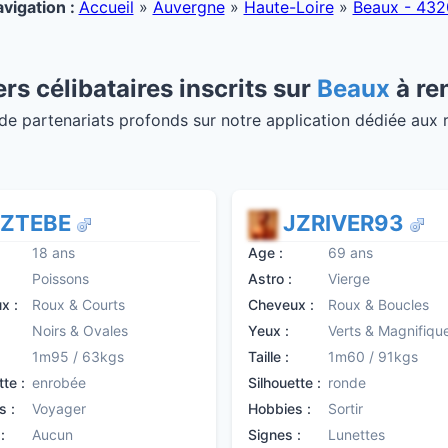
vigation :
Accueil
»
Auvergne
»
Haute-Loire
»
Beaux - 43
rs célibataires inscrits sur
Beaux
à re
 partenariats profonds sur notre application dédiée aux ren
EZTEBE
JZRIVER93
18 ans
Age :
69 ans
Poissons
Astro :
Vierge
x :
Roux & Courts
Cheveux :
Roux & Boucles
Noirs & Ovales
Yeux :
Verts & Magnifiqu
1m95 / 63kgs
Taille :
1m60 / 91kgs
tte :
enrobée
Silhouette :
ronde
s :
Voyager
Hobbies :
Sortir
:
Aucun
Signes :
Lunettes