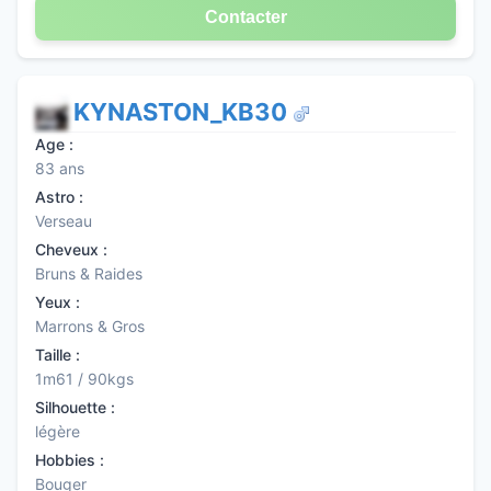
Contacter
KYNASTON_KB30
Age :
83 ans
Astro :
Verseau
Cheveux :
Bruns & Raides
Yeux :
Marrons & Gros
Taille :
1m61 / 90kgs
Silhouette :
légère
Hobbies :
Bouger