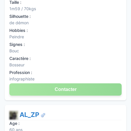
Taille :
1m59 / 70kgs
Silhouette :
de démon
Hobbies :
Peindre
Signes :
Bouc
Caractère :
Bosseur
Profession :
infographiste
Contacter
AL_ZP
Age :
60 ans