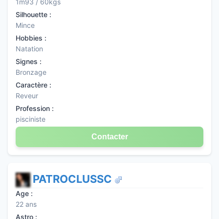
1m93 / 60kgs
Silhouette :
Mince
Hobbies :
Natation
Signes :
Bronzage
Caractère :
Reveur
Profession :
pisciniste
Contacter
PATROCLUSSC
Age :
22 ans
Astro :