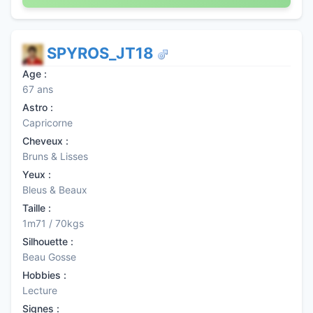
SPYROS_JT18
Age :
67 ans
Astro :
Capricorne
Cheveux :
Bruns & Lisses
Yeux :
Bleus & Beaux
Taille :
1m71 / 70kgs
Silhouette :
Beau Gosse
Hobbies :
Lecture
Signes :